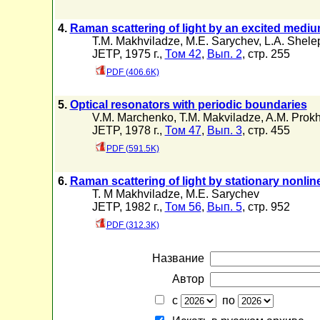
4.
Raman scattering of light by an excited medi
T.M. Makhviladze
,
M.E. Sarychev
,
L.A. Shele
JETP, 1975 г.,
Том 42
,
Вып. 2
, стр. 255
PDF (406.6K)
5.
Optical resonators with periodic boundaries
V.M. Marchenko
,
T.M. Makviladze
,
A.M. Prok
JETP, 1978 г.,
Том 47
,
Вып. 3
, стр. 455
PDF (591.5K)
6.
Raman scattering of light by stationary nonlin
T. M Makhviladze
,
M.E. Sarychev
JETP, 1982 г.,
Том 56
,
Вып. 5
, стр. 952
PDF (312.3K)
Название
Автор
с
по