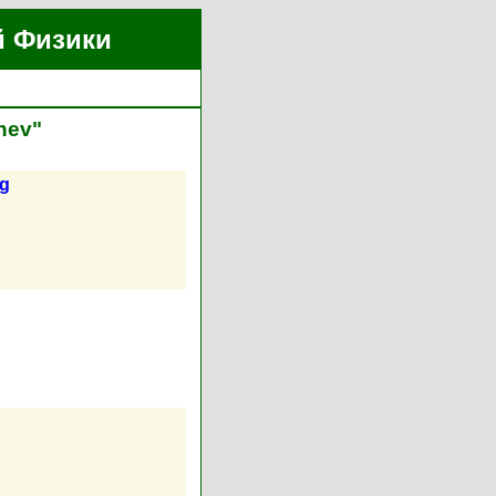
й Физики
hev"
ng