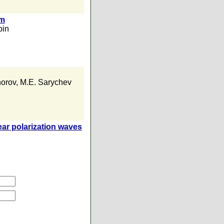
um
pin
horov
,
M.E. Sarychev
ear polarization waves