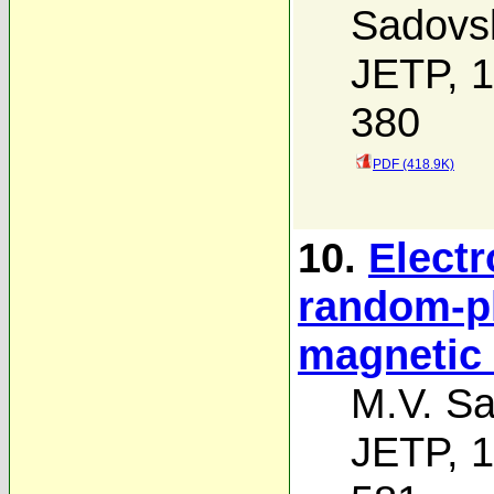
Sadovsk
JETP, 1
380
PDF (418.9K)
10.
Electr
random-p
magnetic 
M.V. Sa
JETP, 1