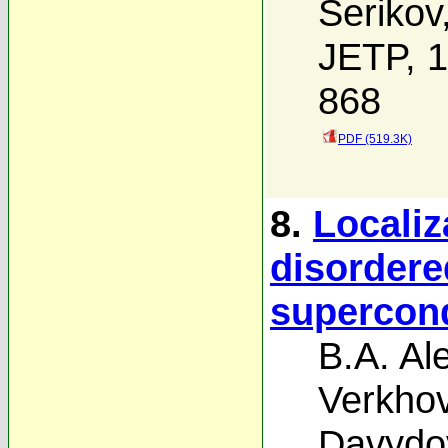
Serikov
JETP, 1
868
PDF (519.3K)
8.
Localiz
disordere
supercon
B.A. Al
Verkhov
Davydo