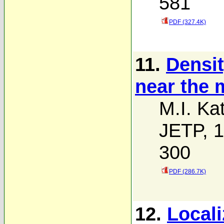
581
PDF (327.4K)
11.
Densit
near the 
M.I. Ka
JETP, 1
300
PDF (286.7K)
12.
Locali