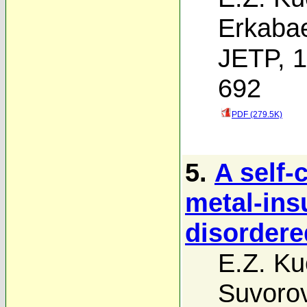
Erkaba
JETP, 1
692
PDF (279.5K)
5.
A self-
metal-insu
disorder
E.Z. Ku
Suvoro