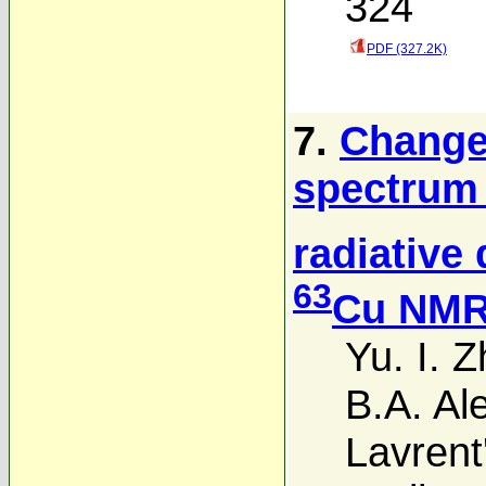
324
PDF (327.2K)
7.
Changes
spectrum
radiative
63
Cu NMR
Yu. I. 
B.A. Al
Lavrent