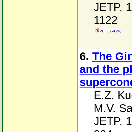
JETP, 1
1122
PDF (559.2K)
6.
The Gi
and the p
supercond
E.Z. Ku
M.V. Sa
JETP, 1