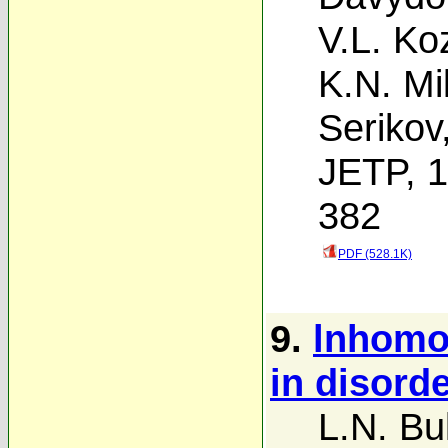
V.L. Ko
K.N. Mi
Serikov
JETP, 1
382
PDF (528.1K)
9.
lnhomo
in disord
L.N. Bu