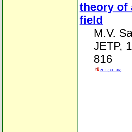
theory of
field
M.V. Sa
JETP, 1
816
PDF (301.9K)