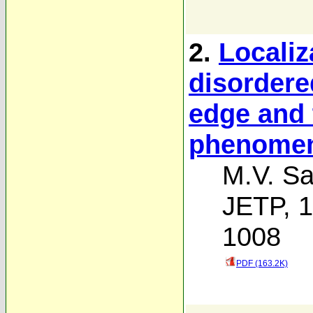
2.
Localiz
disordere
edge and t
phenome
M.V. Sa
JETP, 1
1008
PDF (163.2K)