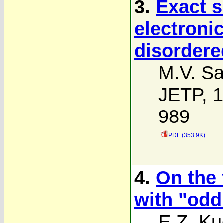
3.
Exact s
electronic
disorder
M.V. Sa
JETP, 1
989
PDF (353.9K)
4.
On the 
with "odd
E.Z. Ku