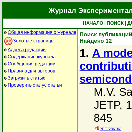
Журнал Экспериментал
НАЧАЛО
|
ПОИСК
|
Д
Общая информация о журнале
Поиск публикаций 
Найдено 12
Золотые страницы
1.
A model
Адреса редакции
Содержание журнала
contributi
Сообщения редакции
Правила для авторов
semicond
Загрузить статью
Проверить статус статьи
M.V. Sa
JETP, 1
845
PDF (286.9K)