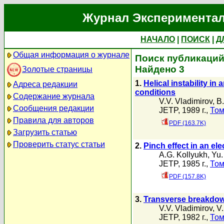
Журнал Экспериментал
НАЧАЛО
|
ПОИСК
|
Д
Общая информация о журнале
Поиск публикаций 
Найдено 3
Золотые страницы
1.
Helical instability i
Адреса редакции
conditions
Содержание журнала
V.V. Vladimirov
,
B.
Сообщения редакции
JETP, 1989 г.,
Том
Правила для авторов
PDF (163.7K)
Загрузить статью
Проверить статус статьи
2.
Pinch effect in an el
A.G. Kollyukh
,
Yu.
JETP, 1985 г.,
Том
PDF (157.8K)
3.
Transverse breakdow
V.V. Vladimirov
,
V
JETP, 1982 г.,
Том