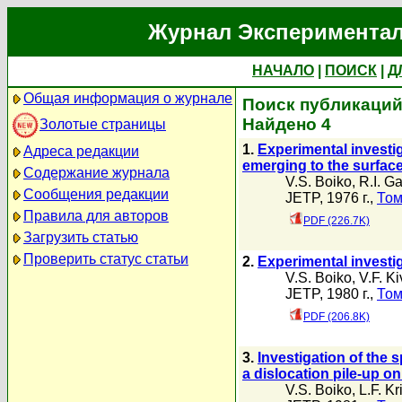
Журнал Экспериментал
НАЧАЛО
|
ПОИСК
|
Д
Общая информация о журнале
Поиск публикаций 
Найдено 4
Золотые страницы
1.
Experimental investig
Адреса редакции
emerging to the surfac
Содержание журнала
V.S. Boiko
,
R.I. G
Сообщения редакции
JETP, 1976 г.,
Том
Правила для авторов
PDF (226.7K)
Загрузить статью
Проверить статус статьи
2.
Experimental investig
V.S. Boiko
,
V.F. Ki
JETP, 1980 г.,
Том
PDF (206.8K)
3.
Investigation of the 
a dislocation pile-up on
V.S. Boiko
,
L.F. K