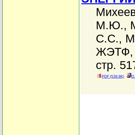
Михеев
М.Ю.
,
С.С.
,
М
ЖЭТФ, 
стр. 51
PDF (538.9K)
D