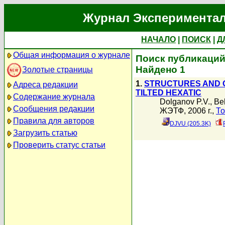
Журнал Экспериментал
НАЧАЛО
|
ПОИСК
|
Д
Общая информация о журнале
Поиск публикаций 
Найдено 1
Золотые страницы
1.
STRUCTURES AND O
Адреса редакции
TILTED HEXATIC
Содержание журнала
Dolganov P.V.
,
Bel
Сообщения редакции
ЖЭТФ, 2006 г.,
То
Правила для авторов
DJVU (205.3K)
Загрузить статью
Проверить статус статьи