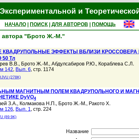
Экспериментальной и Теоретическо
НАЧАЛО
|
ПОИСК
|
ДЛЯ АВТОРОВ
|
ПОМОЩЬ
автора "Брото Ж.-М."
 КВАДРУПОЛЬНЫЕ ЭФФЕКТЫ ВБЛИЗИ КРОССОВЕРА В
50 Тл
рев В.В.
,
Брото Ж.-М.
,
Абдулсабиров Р.Ю.
,
Кораблева С.Л.
м 142
,
Вып. 6
, стр. 1174
DJVU (278K)
НЫМ МАГНИТНЫМ ПОЛЕМ КВАДРУПОЛЬНОГО И МАГНИ
НЕТИКЕ DyVO
4
зей З.А.
,
Колмакова Н.П.
,
Брото Ж.-М.
,
Ракото Х.
м 126
,
Вып. 1
, стр. 224
U (89.9K)
Название