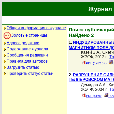
Журнал 
Общая информация о журнале
Поиск публикаций 
Найдено 2
Золотые страницы
1.
ИНДУЦИРОВАННЫЕ
Адреса редакции
МАГНИТНОМ ПОЛЕ ДО 
Содержание журнала
Казей З.А.
,
Снеги
Сообщения редакции
ЖЭТФ, 2012 г.,
То
Правила для авторов
PDF (1282.6K)
Загрузить статью
Проверить статус статьи
2.
РАЗРУШЕНИЕ СИЛЬ
ТЕЛЛЕРОВСКОМ МАГ
Демидов А.А.
,
Ка
ЖЭТФ, 2004 г.,
То
PDF (616K)
DJV