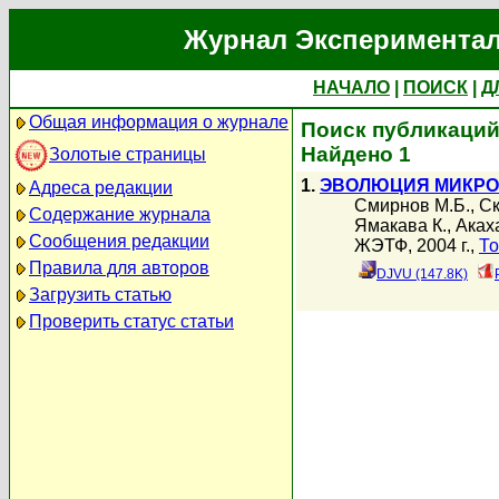
Журнал Экспериментал
НАЧАЛО
|
ПОИСК
|
Д
Общая информация о журнале
Поиск публикаций
Найдено 1
Золотые страницы
1.
ЭВОЛЮЦИЯ МИКРО
Адреса редакции
Смирнов М.Б.
,
Ск
Содержание журнала
Ямакава К.
,
Аках
Сообщения редакции
ЖЭТФ, 2004 г.,
То
Правила для авторов
DJVU (147.8K)
Загрузить статью
Проверить статус статьи