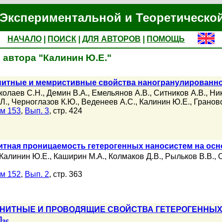
Экспериментальной и Теоретическо
НАЧАЛО
|
ПОИСК
|
ДЛЯ АВТОРОВ
|
ПОМОЩЬ
 автора "Калинин Ю.Е."
нитные и мемристивные свойства наногранулированно
колаев С.Н.
,
Демин В.А.
,
Емельянов А.В.
,
Ситников А.В.
,
Ник
Л.
,
Черноглазов К.Ю.
,
Веденеев А.С.
,
Калинин Ю.Е.
,
Грановс
м 153
,
Вып. 3
, стр. 424
итная проницаемость гетерогенных наносистем на осн
Калинин Ю.Е.
,
Каширин М.А.
,
Колмаков Д.В.
,
Рыльков В.В.
,
м 152
,
Вып. 2
, стр. 363
НИТНЫЕ И ПРОВОДЯЩИЕ СВОЙСТВА ГЕТЕРОГЕННЫХ 
]