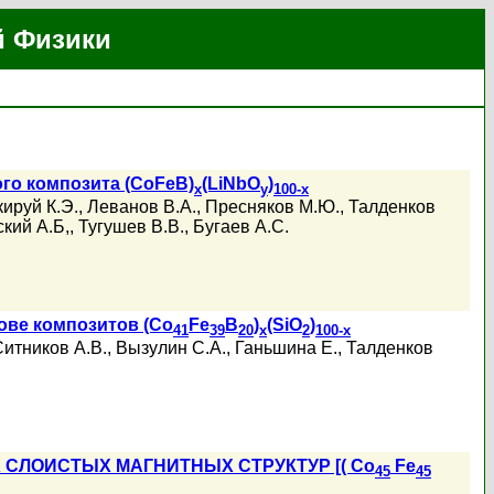
й Физики
го композита (CoFeB)
(LiNbO
)
x
y
100-x
ируй К.Э.
,
Леванов В.А.
,
Пресняков М.Ю.
,
Талденков
кий А.Б,
,
Тугушев В.В.
,
Бугаев А.С.
ове композитов (Co
Fe
B
)
(SiO
)
41
39
20
x
2
100-x
Ситников А.В.
,
Вызулин С.А.
,
Ганьшина Е.
,
Талденков
СЛОИСТЫХ МАГНИТНЫХ СТРУКТУР [( Co
Fe
45
45