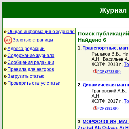
Журнал 
Общая информация о журнале
Поиск публикаций
Найдено 6
Золотые страницы
1.
Транспортные, маг
Адреса редакции
Рыльков В.В.
,
Ни
Содержание журнала
А.Н.
,
Васильев А.
Сообщения редакции
ЖЭТФ, 2018 г.,
То
Правила для авторов
PDF (2733.9K)
Загрузить статью
Проверить статус статьи
2.
Динамическая магн
Грановский А.Б.
,
А.Н.
ЖЭТФ, 2017 г.,
То
PDF (381.6K)
3.
МОРФОЛОГИЯ, МАГ
Zr
)
( Al
O
)
/a- Si:H