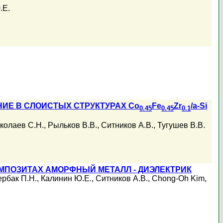
.Е.
ИЕ В СЛОИСТЫХ СТРУКТУРАХ Co
Fe
Zr
/a-Si
0.45
0.45
0.1
колаев С.Н.
,
Рыльков В.В.
,
Ситников А.В.
,
Тугушев В.В.
МПОЗИТАХ АМОРФНЫЙ МЕТАЛЛ - ДИЭЛЕКТРИК
рбак П.Н.
,
Калинин Ю.Е.
,
Ситников А.В.
,
Chong-Oh Kim
,