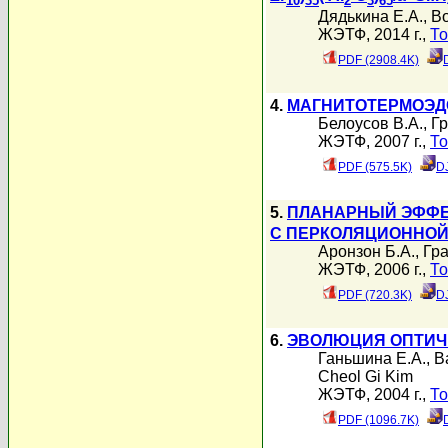
10
35
2
3
65
Дядькина Е.А.
,
Во
ЖЭТФ, 2014 г.,
То
PDF (2908.4K)
4.
МАГНИТОТЕРМОЭД
Белоусов В.А.
,
Гр
ЖЭТФ, 2007 г.,
То
PDF (575.5K)
D
5.
ПЛАНАРНЫЙ ЭФФЕК
С ПЕРКОЛЯЦИОННО
Аронзон Б.А.
,
Гра
ЖЭТФ, 2006 г.,
То
PDF (720.3K)
D
6.
ЭВОЛЮЦИЯ ОПТИЧЕ
Ганьшина Е.А.
,
В
Cheol Gi Kim
ЖЭТФ, 2004 г.,
То
PDF (1096.7K)