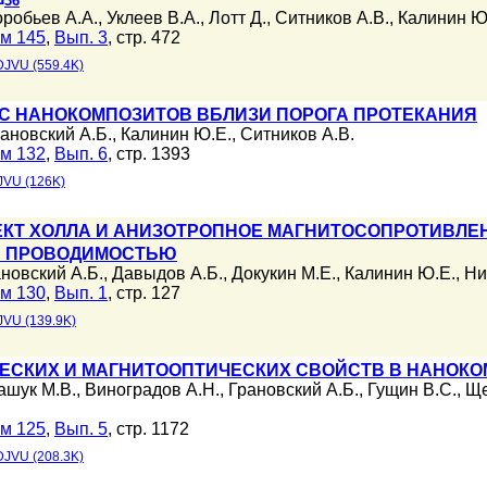
36
робьев А.А.
,
Уклеев В.А.
,
Лотт Д.
,
Ситников А.В.
,
Калинин Ю
м 145
,
Вып. 3
, стр. 472
DJVU (559.4K)
С НАНОКОМПОЗИТОВ ВБЛИЗИ ПОРОГА ПРОТЕКАНИЯ
ановский А.Б.
,
Калинин Ю.Е.
,
Ситников А.В.
м 132
,
Вып. 6
, стр. 1393
JVU (126K)
Т ХОЛЛА И АНИЗОТРОПНОЕ МАГНИТОСОПРОТИВЛЕН
Й ПРОВОДИМОСТЬЮ
новский А.Б.
,
Давыдов А.Б.
,
Докукин М.Е.
,
Калинин Ю.Е.
,
Ни
м 130
,
Вып. 1
, стр. 127
JVU (139.9K)
СКИХ И МАГНИТООПТИЧЕСКИХ СВОЙСТВ В НАНОКО
ашук М.В.
,
Виноградов А.Н.
,
Грановский А.Б.
,
Гущин В.С.
,
Ще
м 125
,
Вып. 5
, стр. 1172
DJVU (208.3K)