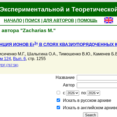
Экспериментальной и Теоретическо
НАЧАЛО
|
ПОИСК
|
ДЛЯ АВТОРОВ
|
ПОМОЩЬ
автора "Zacharias M."
3+
ЦИЯ ИОНОВ Er
В СЛОЯХ КВАЗИУПОРЯДОЧЕННЫХ 
исиченко М.Г.
,
Шалыгина О.А.
,
Тимошенко В.Ю.
,
Каменев Б.В
м 124
,
Вып. 6
, стр. 1255
PDF (767.5K)
Название
Автор
с
по
Искать в русском архиве
Искать в английском архив