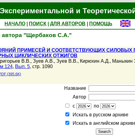
Экспериментальной и Теоретическо
НАЧАЛО
|
ПОИСК
|
ДЛЯ АВТОРОВ
|
ПОМОЩЬ
 автора "Щербаков С.А."
ОЯНИЙ ПРИМЕСЕЙ И СООТВЕТСТВУЮЩИХ СИЛОВЫХ П
РНЫХ ЦИКЛИЧЕСКИХ ОТЖИГОВ
ригорьев В.В.
,
Зуев А.В.
,
Зуев В.В.
,
Кирюхин А.Д.
,
Маныкин 
м 124
,
Вып. 5
, стр. 1090
PDF (395.6K)
Название
Автор
с
по
Искать в русском архиве
Искать в английском архив