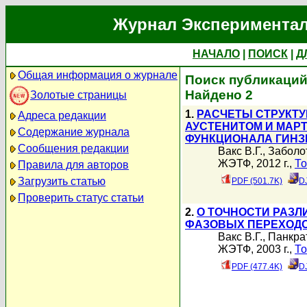
Журнал Экспериментал
НАЧАЛО
|
ПОИСК
|
Д
Общая информация о журнале
Поиск публикаций 
Найдено 2
Золотые страницы
1.
РАСЧЕТЫ СТРУКТУ
Адреса редакции
АУСТЕНИТОМ И МАР
Содержание журнала
ФУНКЦИОНАЛА ГИНЗБ
Сообщения редакции
Вакс В.Г.
,
Заболот
ЖЭТФ, 2012 г.,
То
Правила для авторов
Загрузить статью
PDF (501.7K)
D
Проверить статус статьи
2.
О ТОЧНОСТИ РАЗЛ
ФАЗОВЫХ ПЕРЕХОДО
Вакс В.Г.
,
Панкрат
ЖЭТФ, 2003 г.,
То
PDF (477.4K)
D