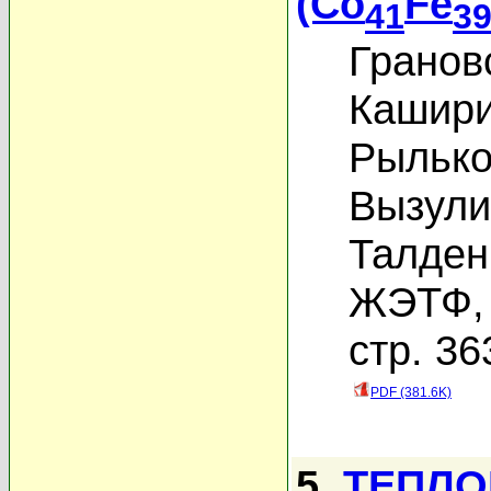
(Co
Fe
41
3
Гранов
Кашири
Рылько
Вызули
Талден
ЖЭТФ, 
стр. 36
PDF (381.6K)
5.
ТЕПЛО