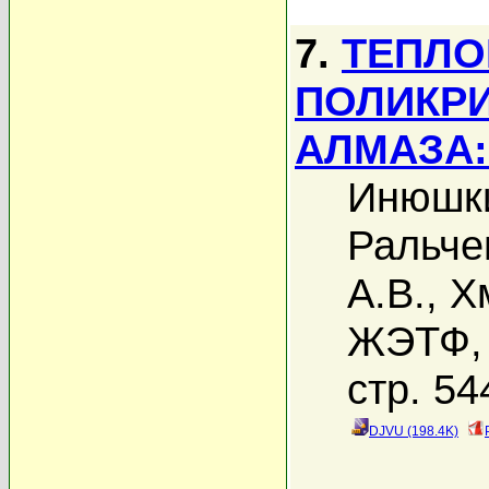
7.
ТЕПЛО
ПОЛИКРИ
АЛМАЗА:
Инюшки
Ральчен
А.В.
,
Х
ЖЭТФ, 
стр. 54
DJVU (198.4K)