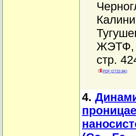
Черног
Калини
Тугуше
ЖЭТФ, 
стр. 42
PDF (2733.9K)
4.
Динами
проницае
наносист