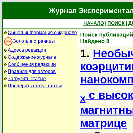
Журнал Экспериментал
НАЧАЛО
|
ПОИСК
|
Д
Общая информация о журнале
Поиск публикаций
Найдено 8
Золотые страницы
1.
Необыч
Адреса редакции
Содержание журнала
коэрцити
Сообщения редакции
Правила для авторов
нанокомп
Загрузить статью
Проверить статус статьи
с высок
x
магнитны
матрице