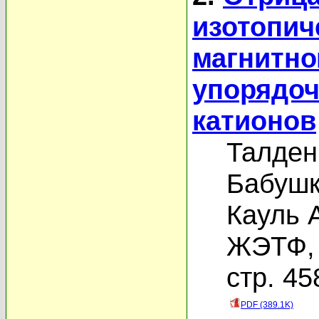
изотопич
магнитно
упорядо
катионов
Талден
Бабушк
Кауль А
ЖЭТФ, 
стр. 45
PDF (389.1K)