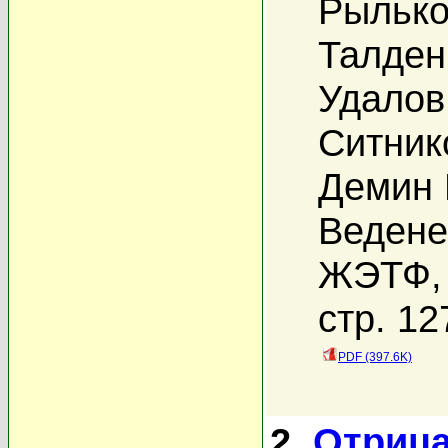
Рылько
Талден
Удалов
Ситник
Демин 
Ведене
ЖЭТФ, 
стр. 12
PDF (397.6K)
2.
Отриц