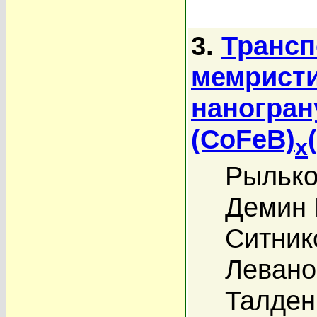
3.
Трансп
мемристи
наногран
(CoFeB)
x
Рылько
Демин 
Ситник
Левано
Талден