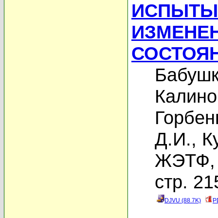
ИСПЫТЫ
ИЗМЕНЕ
СОСТОЯ
Бабушк
Калино
Горбен
Д.И.
,
К
ЖЭТФ, 
стр. 21
DJVU (88.7K)
P