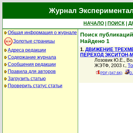
Журнал Экспериментал
НАЧАЛО
|
ПОИСК
|
Д
Общая информация о журнале
Поиск публикаций
Найдено 1
Золотые страницы
1.
ДВИЖЕНИЕ ТРЕХМЕ
Адреса редакции
ПЕРЕХОД ЭКСИТОН-
Содержание журнала
Лозовик Ю.Е.
,
Во
Сообщения редакции
ЖЭТФ, 2003 г.,
То
Правила для авторов
PDF (347.6K)
D
Загрузить статью
Проверить статус статьи