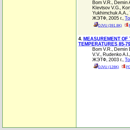
Bom V.R.
,
Demin 
Klevtsov V.G.
,
Kon
Yukhimchuk A.A.
,
ЖЭТФ, 2005 г.,
То
DJVU (391.8K)
4.
MEASUREMENT OF T
TEMPERATURES 85-79
Bom V.R.
,
Demin 
V.V.
,
Rudenko A.I.
ЖЭТФ, 2003 г.,
То
DJVU (128K)
PD