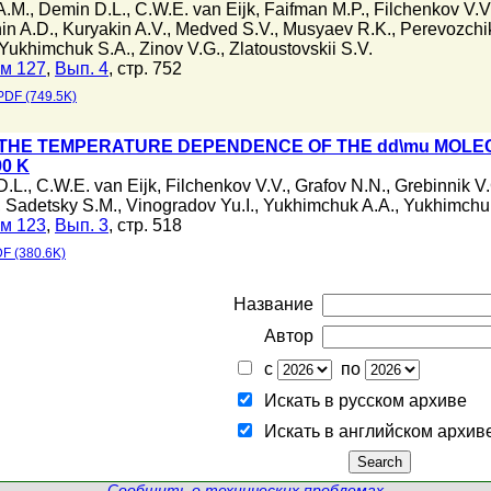
A.M.
,
Demin D.L.
,
C.W.E. van Eijk
,
Faifman M.P.
,
Filchenkov V.V
in A.D.
,
Kuryakin A.V.
,
Medved S.V.
,
Musyaev R.K.
,
Perevozchi
Yukhimchuk S.A.
,
Zinov V.G.
,
Zlatoustovskii S.V.
м 127
,
Вып. 4
, стр. 752
PDF (749.5K)
HE TEMPERATURE DEPENDENCE OF THE dd\mu MOLEC
0 K
D.L.
,
C.W.E. van Eijk
,
Filchenkov V.V.
,
Grafov N.N.
,
Grebinnik V
,
Sadetsky S.M.
,
Vinogradov Yu.I.
,
Yukhimchuk A.A.
,
Yukhimchu
м 123
,
Вып. 3
, стр. 518
F (380.6K)
Название
Автор
с
по
Искать в русском архиве
Искать в английском архив
Сообщить о технических проблемах