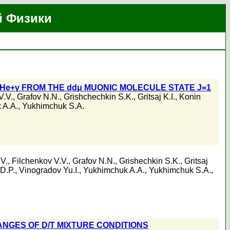
й Физики
He+γ FROM THE ddμ MUONIC MOLECULE STATE J=1
V.V.
,
Grafov N.N.
,
Grishchechkin S.K.
,
Gritsaj K.I.
,
Konin
 A.A.
,
Yukhimchuk S.A.
.V.
,
Filchenkov V.V.
,
Grafov N.N.
,
Grishechkin S.K.
,
Gritsaj
D.P.
,
Vinogradov Yu.I.
,
Yukhimchuk A.A.
,
Yukhimchuk S.A.
,
ANGES OF D/T MIXTURE CONDITIONS