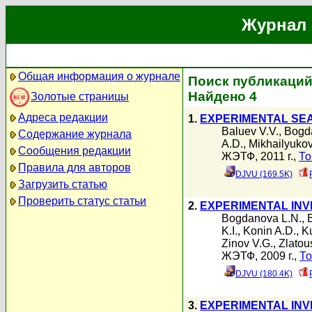
Журнал 
Общая информация о журнале
Поиск публикаций
Найдено 4
Золотые страницы
Адреса редакции
1.
EXPERIMENTAL SEA
Baluev V.V.
,
Bogd
Содержание журнала
A.D.
,
Mikhailyukov
Сообщения редакции
ЖЭТФ, 2011 г.,
То
Правила для авторов
DJVU (169.5K)
Загрузить статью
Проверить статус статьи
2.
EXPERIMENTAL INV
Bogdanova L.N.
,
K.I.
,
Konin A.D.
,
Ku
Zinov V.G.
,
Zlatou
ЖЭТФ, 2009 г.,
То
DJVU (180.4K)
3.
EXPERIMENTAL INVE