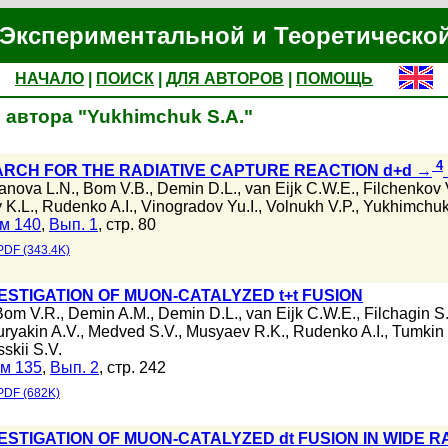
Экспериментальной и Теоретическо
НАЧАЛО
|
ПОИСК
|
ДЛЯ АВТОРОВ
|
ПОМОЩЬ
 автора "Yukhimchuk S.A."
4
RCH FOR THE RADIATIVE CAPTURE REACTION d+d →
anova L.N.
,
Bom V.B.
,
Demin D.L.
,
van Eijk C.W.E.
,
Filchenkov 
 K.L.
,
Rudenko A.I.
,
Vinogradov Yu.I.
,
Volnukh V.P.
,
Yukhimchuk
м 140
,
Вып. 1
, стр. 80
PDF (343.4K)
ESTIGATION OF MUON-CATALYZED t+t FUSION
Bom V.R.
,
Demin A.M.
,
Demin D.L.
,
van Eijk C.W.E.
,
Filchagin S
ryakin A.V.
,
Medved S.V.
,
Musyaev R.K.
,
Rudenko A.I.
,
Tumkin 
sskii S.V.
м 135
,
Вып. 2
, стр. 242
PDF (682K)
STIGATION OF MUON-CATALYZED dt FUSION IN WIDE R