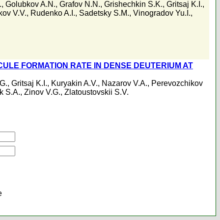
.
,
Golubkov A.N.
,
Grafov N.N.
,
Grishechkin S.K.
,
Gritsaj K.I.
,
kov V.V.
,
Rudenko A.I.
,
Sadetsky S.M.
,
Vinogradov Yu.I.
,
ULE FORMATION RATE IN DENSE DEUTERIUM AT
.G.
,
Gritsaj K.I.
,
Kuryakin A.V.
,
Nazarov V.A.
,
Perevozchikov
k S.A.
,
Zinov V.G.
,
Zlatoustovskii S.V.
е