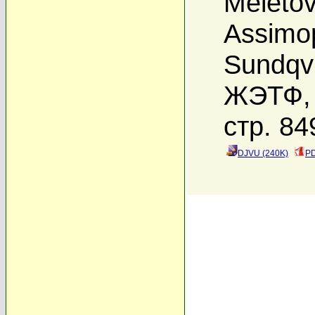
Meletov
Assimo
Sundqvi
ЖЭТФ, 
стр. 84
DJVU (240K)
PD