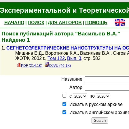
Экспериментальной и Теоретическо
НАЧАЛО
|
ПОИСК
|
ДЛЯ АВТОРОВ
|
ПОМОЩЬ
Поиск публикаций автора "Васильев В.А."
Найдено 1
1.
СЕГНЕТОЭЛЕКТРИЧЕСКИЕ НАНОСТРУКТУРЫ НА О
Мишина Е.Д.
,
Воротилов К.А.
,
Васильев В.А.
,
Сигов А
ЖЭТФ, 2002 г.,
Том 122
,
Вып. 3
, стр. 582
PDF (214.1K)
DJVU (46.1K)
Название
Автор
с
по
Искать в русском архиве
Искать в английском архив