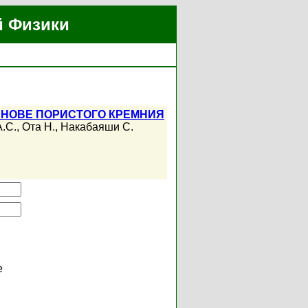
й Физики
СНОВЕ ПОРИСТОГО КРЕМНИЯ
.С.
,
Ота Н.
,
Накабаяши С.
е