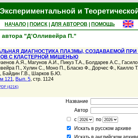
Экспериментальной и Теоретическо
НАЧАЛО
|
ПОИСК
|
ДЛЯ АВТОРОВ
|
ПОМОЩЬ
 автора "Д'Олливейра П."
АЛЬНАЯ ДИАГНОСТИКА ПЛАЗМЫ, СОЗДАВАЕМОЙ ПР
ОВ С КЛАСТЕРНОЙ МИШЕНЬЮ
аенов А.Я.
,
Магунов А.И.
,
Пикуз Т.А.
,
Болдарев А.С.
,
Гасило
вейра П.
,
Хулин С.
,
Моно П.
,
Бласко Ф.
,
Дорчес Ф.
,
Каилло Т
,
Байдин Г.В.
,
Шарков Б.Ю.
м 121
,
Вып. 5
, стр. 1124
PDF (421K)
Название
Автор
с
по
Искать в русском архиве
Искать в английском архив