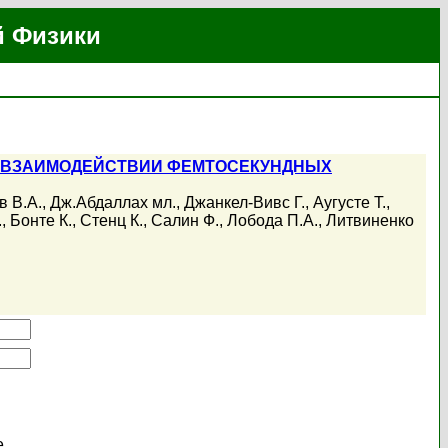
й Физики
И ВЗАИМОДЕЙСТВИИ ФЕМТОСЕКУНДНЫХ
в В.А.
,
Дж.Абдаллах мл.
,
Джанкел-Вивс Г.
,
Аугусте Т.
,
.
,
Бонте К.
,
Стенц К.
,
Салин Ф.
,
Лобода П.А.
,
Литвиненко
е