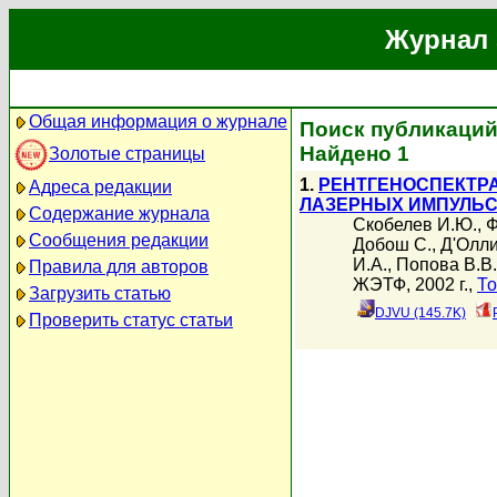
Журнал 
Общая информация о журнале
Поиск публикаций
Найдено 1
Золотые страницы
1.
РЕНТГЕНОСПЕКТР
Адреса редакции
ЛАЗЕРНЫХ ИМПУЛЬС
Содержание журнала
Скобелев И.Ю.
,
Ф
Сообщения редакции
Добош С.
,
Д'Олли
И.А.
,
Попова В.В.
Правила для авторов
ЖЭТФ, 2002 г.,
То
Загрузить статью
DJVU (145.7K)
Проверить статус статьи