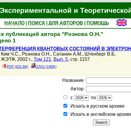
Экспериментальной и Теоретическо
НАЧАЛО
|
ПОИСК
|
ДЛЯ АВТОРОВ
|
ПОМОЩЬ
к публикаций автора "Рознова О.Н."
ено 1
ТЕРФЕРЕНЦИЯ КВАНТОВЫХ СОСТОЯНИЙ В ЭЛЕКТРО
Ким Ч.С.
,
Рознова О.Н.
,
Сатанин А.М.
,
Штенберг В.Б.
ЖЭТФ, 2002 г.,
Том 121
,
Вып. 5
, стр. 1157
PDF (431.6K)
DJVU (190K)
Название
Автор
с
по
Искать в русском архиве
Искать в английском архив