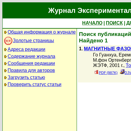
Журнал Экспериментал
НАЧАЛО
|
ПОИСК
|
Д
Общая информация о журнале
Поиск публикаций
Найдено 1
Золотые страницы
1.
МАГНИТНЫЕ ФАЗО
Адреса редакции
Го Гуанхуа
,
Ерем
Содержание журнала
М.фон Ортенберг
Сообщения редакции
ЖЭТФ, 2001 г.,
То
Правила для авторов
PDF (987K)
DJV
Загрузить статью
Проверить статус статьи