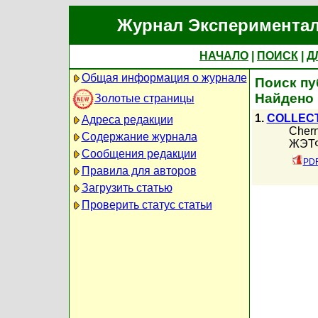
Журнал Экспериментал
НАЧАЛО
|
ПОИСК
|
Д
Общая информация о журнале
Поиск пу
Найдено 
Золотые страницы
1.
COLLECT
Адреса редакции
Chern
Содержание журнала
ЖЭТФ,
Сообщения редакции
PDF
Правила для авторов
Загрузить статью
Проверить статус статьи