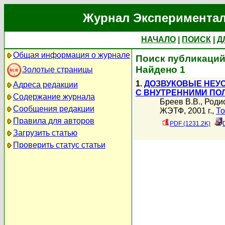
Журнал Экспериментал
НАЧАЛО
|
ПОИСК
|
Д
Общая информация о журнале
Поиск публикаций
Найдено 1
Золотые страницы
1.
ДОЗВУКОВЫЕ НЕУ
Адреса редакции
С ВНУТРЕННИМИ ПО
Содержание журнала
Бреев В.В.
,
Роди
Сообщения редакции
ЖЭТФ, 2001 г.,
То
Правила для авторов
PDF (1231.2K)
Загрузить статью
Проверить статус статьи