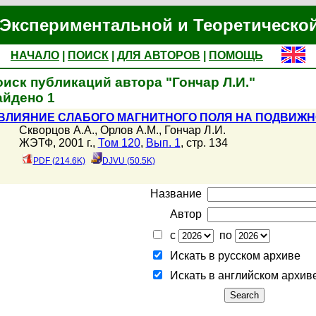
Экспериментальной и Теоретическо
НАЧАЛО
|
ПОИСК
|
ДЛЯ АВТОРОВ
|
ПОМОЩЬ
иск публикаций автора "Гончар Л.И."
айдено 1
ВЛИЯНИЕ СЛАБОГО МАГНИТНОГО ПОЛЯ НА ПОДВИЖН
Скворцов А.А.
,
Орлов А.М.
,
Гончар Л.И.
ЖЭТФ, 2001 г.,
Том 120
,
Вып. 1
, стр. 134
PDF (214.6K)
DJVU (50.5K)
Название
Автор
с
по
Искать в русском архиве
Искать в английском архив