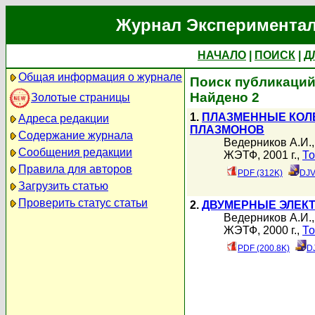
Журнал Экспериментал
НАЧАЛО
|
ПОИСК
|
Д
Общая информация о журнале
Поиск публикаций
Найдено 2
Золотые страницы
1.
ПЛАЗМЕННЫЕ КОЛЕ
Адреса редакции
ПЛАЗМОНОВ
Содержание журнала
Ведерников А.И.
Сообщения редакции
ЖЭТФ, 2001 г.,
То
Правила для авторов
PDF (312K)
DJV
Загрузить статью
Проверить статус статьи
2.
ДВУМЕРНЫЕ ЭЛЕК
Ведерников А.И.
ЖЭТФ, 2000 г.,
То
PDF (200.8K)
D