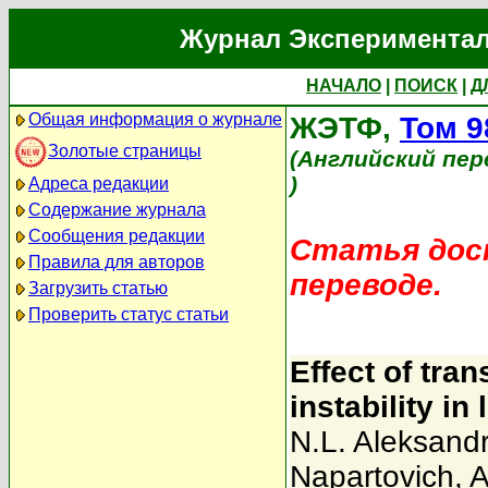
Журнал Экспериментал
НАЧАЛО
|
ПОИСК
|
Д
Общая информация о журнале
ЖЭТФ,
Том 9
Золотые страницы
(Английский пер
)
Адреса редакции
Содержание журнала
Сообщения редакции
Статья дост
Правила для авторов
переводе.
Загрузить статью
Проверить статус статьи
Effect of tra
instability i
N.L. Aleksand
Napartovich
,
A