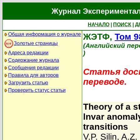
Журнал Экспериментал
НАЧАЛО
|
ПОИСК
|
Д
Общая информация о журнале
ЖЭТФ,
Том 9
Золотые страницы
(Английский пер
)
Адреса редакции
Содержание журнала
Сообщения редакции
Статья дост
Правила для авторов
переводе.
Загрузить статью
Проверить статус статьи
Theory of a s
lnvar anomaly
transitions
V.P. Silin
,
A.Z.