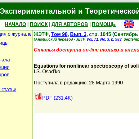
Экспериментальной и Теоретическо
НАЧАЛО
|
ПОИСК
|
ДЛЯ АВТОРОВ
|
ПОМОЩЬ
ия о журнале
ЖЭТФ,
Том 98
,
Вып. 3
, стр. 1045 (Сентябрь
(Английский перевод - JETP,
Vol. 71
,
No. 3
,
p. 583
, Septemb
ницы
Статья доступна on-line только в англ
нала
Equations for nonlinear spectroscopy of sol
кции
I.S. Osad'ko
оров
Поступила в редакцию: 28 Марта 1990
 статьи
PDF (231.4K)