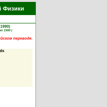
й Физики
 1990)
er 1990 )
ийском переводе.
ids