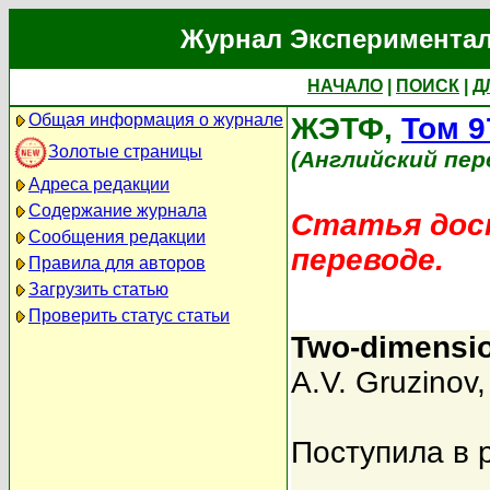
Журнал Экспериментал
НАЧАЛО
|
ПОИСК
|
Д
Общая информация о журнале
ЖЭТФ,
Том 9
Золотые страницы
(Английский пер
Адреса редакции
Содержание журнала
Статья дост
Сообщения редакции
переводе.
Правила для авторов
Загрузить статью
Проверить статус статьи
Two-dimension
A.V. Gruzinov
Поступила в 