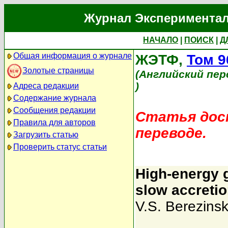
Журнал Экспериментал
НАЧАЛО
|
ПОИСК
|
Д
Общая информация о журнале
ЖЭТФ,
Том 9
Золотые страницы
(Английский пер
)
Адреса редакции
Содержание журнала
Сообщения редакции
Статья дост
Правила для авторов
переводе.
Загрузить статью
Проверить статус статьи
High-energy 
slow accretion
V.S. Berezinsk