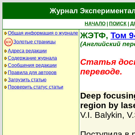
Журнал Экспериментал
НАЧАЛО
|
ПОИСК
|
Д
Общая информация о журнале
ЖЭТФ,
Том 9
Золотые страницы
(Английский пер
Адреса редакции
Содержание журнала
Статья дост
Сообщения редакции
переводе.
Правила для авторов
Загрузить статью
Проверить статус статьи
Deep focusin
region by las
V.I. Balykin
,
V.
Поступила в 