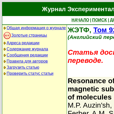
Журнал Экспериментал
НАЧАЛО
|
ПОИСК
|
Д
Общая информация о журнале
ЖЭТФ,
Том 9
Золотые страницы
(Английский пер
Адреса редакции
Содержание журнала
Статья дост
Сообщения редакции
переводе.
Правила для авторов
Загрузить статью
Проверить статус статьи
Resonance of
magnetic subl
of molecules
M.P. Auzin'sh
,
Ferber
,
A.M. S