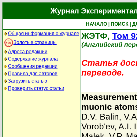
Журнал Экспериментал
НАЧАЛО
|
ПОИСК
|
Д
Общая информация о журнале
ЖЭТФ,
Том 9
Золотые страницы
(Английский пер
Адреса редакции
Содержание журнала
Статья дост
Сообщения редакции
переводе.
Правила для авторов
Загрузить статью
Проверить статус статьи
Measurement 
muonic atoms 
D.V. Balin
,
V.A
Vorob'ev
,
A.I. I
Malek
,
V.P. M