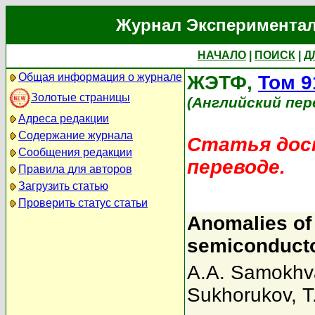
Журнал Экспериментал
НАЧАЛО
|
ПОИСК
|
Д
Общая информация о журнале
ЖЭТФ,
Том 9
Золотые страницы
(Английский пер
Адреса редакции
Содержание журнала
Статья дост
Сообщения редакции
переводе.
Правила для авторов
Загрузить статью
Проверить статус статьи
Anomalies of 
semiconduct
A.A. Samokhv
Sukhorukov
,
T