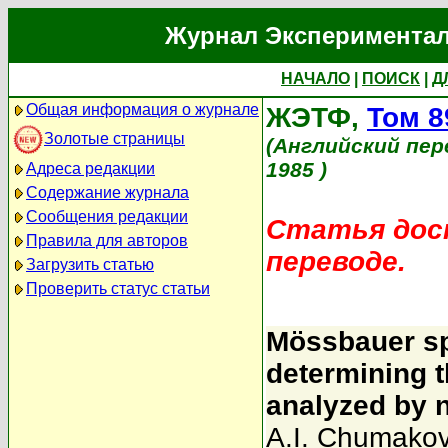
Журнал Экспериментал
НАЧАЛО
|
ПОИСК
|
Д
Общая информация о журнале
ЖЭТФ,
Том 8
Золотые страницы
(Английский пер
1985 )
Адреса редакции
Содержание журнала
Сообщения редакции
Статья дост
Правила для авторов
переводе.
Загрузить статью
Проверить статус статьи
Mössbauer sp
determining t
analyzed by n
A.I. Chumako