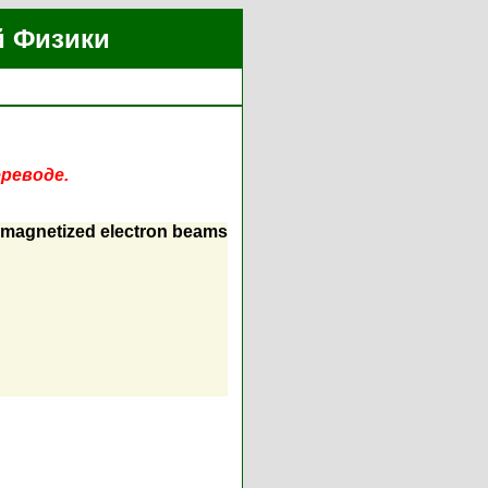
й Физики
реводе.
d magnetized electron beams