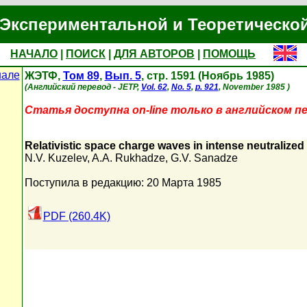
Экспериментальной и Теоретическо
НАЧАЛО
|
ПОИСК
|
ДЛЯ АВТОРОВ
|
ПОМОЩЬ
нале
ЖЭТФ,
Том 89
,
Вып. 5
, стр. 1591 (Ноябрь 1985)
(Английский перевод - JETP,
Vol. 62
,
No. 5
,
p. 921
, November 1985 )
Статья доступна on-line только в английском пе
Relativistic space charge waves in intense neutralize
N.V. Kuzelev
,
A.A. Rukhadze
,
G.V. Sanadze
Поступила в редакцию: 20 Марта 1985
PDF (260.4K)