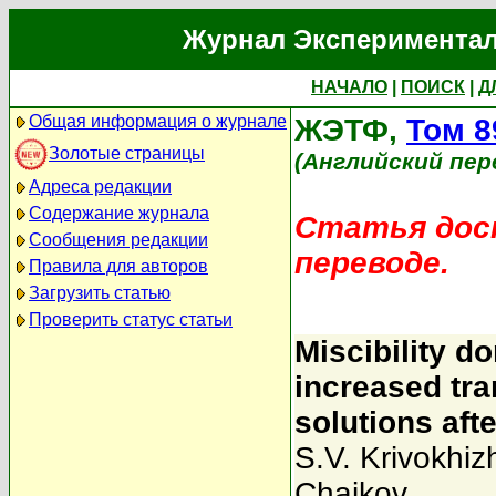
Журнал Экспериментал
НАЧАЛО
|
ПОИСК
|
Д
Общая информация о журнале
ЖЭТФ,
Том 8
Золотые страницы
(Английский пер
Адреса редакции
Содержание журнала
Статья дост
Сообщения редакции
переводе.
Правила для авторов
Загрузить статью
Проверить статус статьи
Miscibility d
increased tr
solutions aft
S.V. Krivokhiz
Chaikov