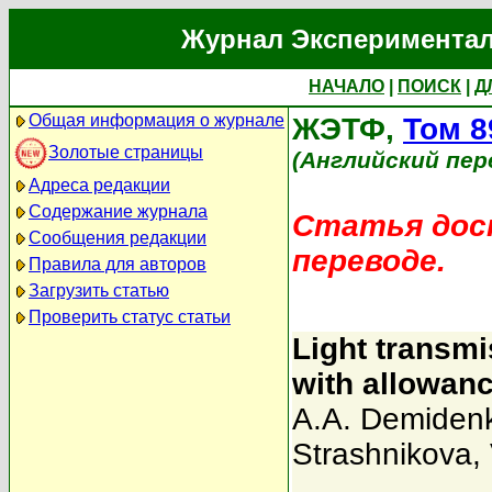
Журнал Экспериментал
НАЧАЛО
|
ПОИСК
|
Д
Общая информация о журнале
ЖЭТФ,
Том 8
Золотые страницы
(Английский пер
Адреса редакции
Содержание журнала
Статья дост
Сообщения редакции
переводе.
Правила для авторов
Загрузить статью
Проверить статус статьи
Light transm
with allowanc
A.A. Demiden
Strashnikova
,