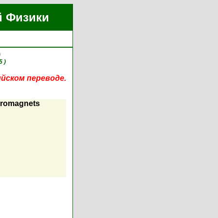
й Физики
)
5 )
ийском переводе.
erromagnets