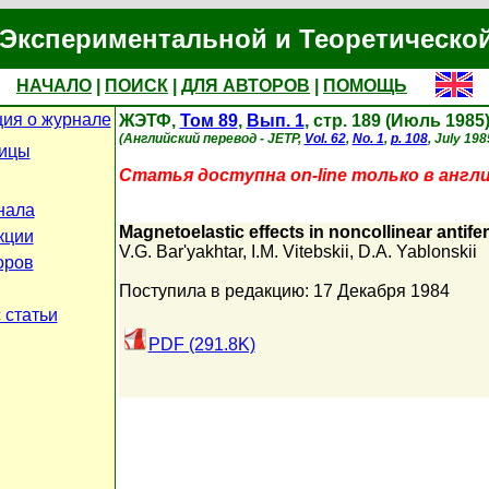
Экспериментальной и Теоретическо
НАЧАЛО
|
ПОИСК
|
ДЛЯ АВТОРОВ
|
ПОМОЩЬ
ия о журнале
ЖЭТФ,
Том 89
,
Вып. 1
, стр. 189 (Июль 1985
(Английский перевод - JETP,
Vol. 62
,
No. 1
,
p. 108
, July 198
ницы
Статья доступна on-line только в англ
нала
Magnetoelastic effects in noncollinear antif
кции
V.G. Bar'yakhtar
,
I.M. Vitebskii
,
D.A. Yablonskii
оров
Поступила в редакцию: 17 Декабря 1984
 статьи
PDF (291.8K)