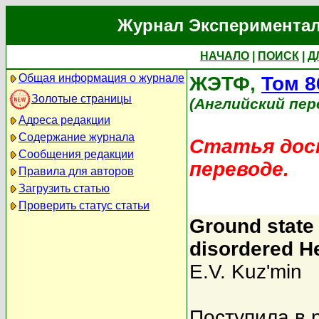
Журнал Экспериментал
НАЧАЛО
|
ПОИСК
|
Д
Общая информация о журнале
ЖЭТФ,
Том 8
Золотые страницы
(Английский пер
Адреса редакции
Содержание журнала
Статья дост
Сообщения редакции
переводе.
Правила для авторов
Загрузить статью
Проверить статус статьи
Ground state 
disordered H
E.V. Kuz'min
Поступила в 