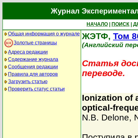
Журнал Экспериментал
НАЧАЛО
|
ПОИСК
|
Д
Общая информация о журнале
ЖЭТФ,
Том 8
Золотые страницы
(Английский пер
Адреса редакции
Содержание журнала
Статья дост
Сообщения редакции
переводе.
Правила для авторов
Загрузить статью
Проверить статус статьи
Ionization of
optical-frequ
N.B. Delone
,
Поступила в 