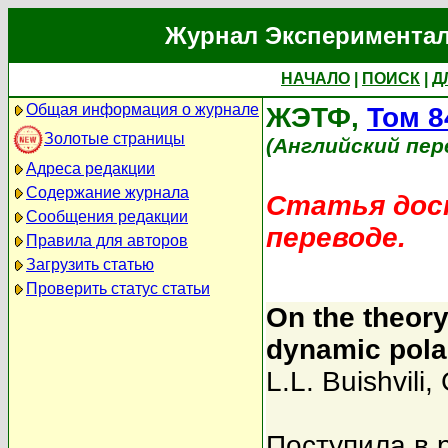
Журнал Экспериментал
НАЧАЛО
|
ПОИСК
|
Д
Общая информация о журнале
ЖЭТФ,
Том 8
Золотые страницы
(Английский пер
Адреса редакции
Содержание журнала
Статья дост
Сообщения редакции
переводе.
Правила для авторов
Загрузить статью
Проверить статус статьи
On the theory
dynamic polar
L.L. Buishvili
,
Поступила в 