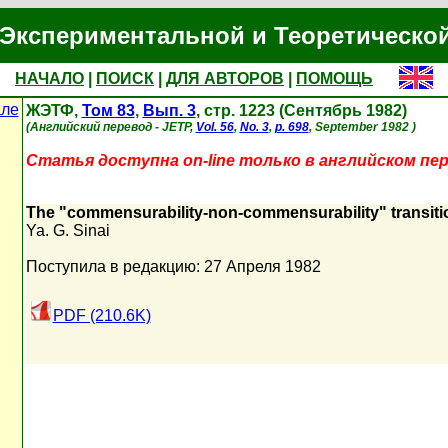
Экспериментальной и Теоретическо
НАЧАЛО
|
ПОИСК
|
ДЛЯ АВТОРОВ
|
ПОМОЩЬ
але
ЖЭТФ,
Том 83
,
Вып. 3
, стр. 1223 (Сентябрь 1982)
(Английский перевод - JETP,
Vol. 56
,
No. 3
,
p. 698
, September 1982 )
Статья доступна on-line только в английском пер
The "commensurability-non-commensurability" transiti
Ya. G. Sinai
Поступила в редакцию: 27 Апреля 1982
PDF (210.6K)