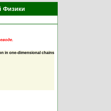
й Физики
еводе.
on in one-dimensional chains