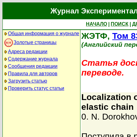
Журнал Экспериментал
НАЧАЛО
|
ПОИСК
|
Д
Общая информация о журнале
ЖЭТФ,
Том 8
Золотые страницы
(Английский пер
Адреса редакции
Содержание журнала
Статья дост
Сообщения редакции
переводе.
Правила для авторов
Загрузить статью
Проверить статус статьи
Localization 
elastic chain
0. N. Dorokho
Поступила в 