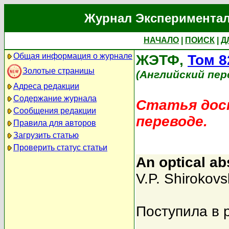
Журнал Экспериментал
НАЧАЛО
|
ПОИСК
|
Д
Общая информация о журнале
ЖЭТФ,
Том 8
Золотые страницы
(Английский пер
Адреса редакции
Содержание журнала
Статья дост
Сообщения редакции
переводе.
Правила для авторов
Загрузить статью
Проверить статус статьи
An optical ab
V.P. Shirokovsk
Поступила в 