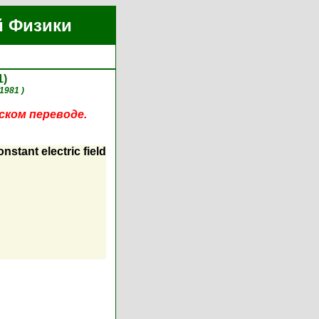
й Физики
1)
1981 )
ском переводе.
nstant electric field