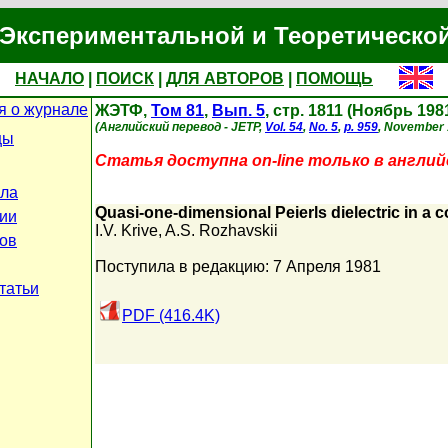
Экспериментальной и Теоретическо
НАЧАЛО
|
ПОИСК
|
ДЛЯ АВТОРОВ
|
ПОМОЩЬ
 о журнале
ЖЭТФ,
Том 81
,
Вып. 5
, стр. 1811 (Ноябрь 198
(Английский перевод - JETP,
Vol. 54
,
No. 5
,
p. 959
, November 
цы
Статья доступна on-line только в англий
ла
Quasi-one-dimensional Peierls dielectric in a co
ии
I.V. Krive
,
A.S. Rozhavskii
ов
Поступила в редакцию: 7 Апреля 1981
татьи
PDF (416.4K)