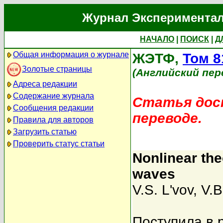
Журнал Экспериментал
НАЧАЛО
|
ПОИСК
|
Д
Общая информация о журнале
ЖЭТФ,
Том 8
Золотые страницы
(Английский пер
Адреса редакции
Содержание журнала
Статья дост
Сообщения редакции
переводе.
Правила для авторов
Загрузить статью
Проверить статус статьи
Nonlinear theo
waves
V.S. L'vov
,
V.B
Поступила в 