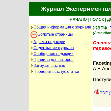
Журнал Экспериментал
НАЧАЛО
|
ПОИСК
|
Д
Общая информация о журнале
ЖЭТФ,
(Английск
Золотые страницы
Адреса редакции
Статья
Содержание журнала
перево
Сообщения редакции
Правила для авторов
Faceting
Загрузить статью
A.F. And
Проверить статус статьи
Поступи
PDF (