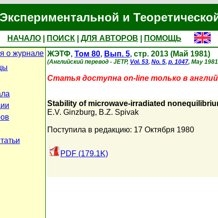
Экспериментальной и Теоретическо
НАЧАЛО
|
ПОИСК
|
ДЛЯ АВТОРОВ
|
ПОМОЩЬ
я о журнале
ЖЭТФ,
Том 80
,
Вып. 5
, стр. 2013 (Май 1981)
(Английский перевод - JETP,
Vol. 53
,
No. 5
,
p. 1047
, May 1981
цы
Статья доступна on-line только в англий
ала
Stability of microwave-irradiated nonequilibr
ции
E.V. Ginzburg
,
B.Z. Spivak
ров
Поступила в редакцию: 17 Октября 1980
статьи
PDF (179.1K)