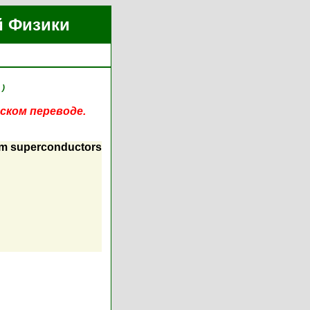
й Физики
 )
ском переводе.
ium superconductors