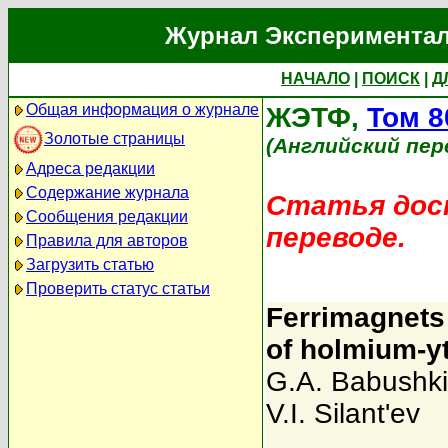
Журнал Экспериментал
НАЧАЛО
|
ПОИСК
|
Д
Общая информация о журнале
ЖЭТФ,
Том 8
Золотые страницы
(Английский пер
Адреса редакции
Содержание журнала
Статья дост
Сообщения редакции
переводе.
Правила для авторов
Загрузить статью
Проверить статус статьи
Ferrimagnets 
of holmium-yt
G.A. Babushk
V.I. Silant'ev