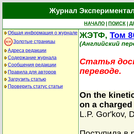
Журнал Экспериментал
НАЧАЛО
|
ПОИСК
|
Д
Общая информация о журнале
ЖЭТФ,
Том 8
Золотые страницы
(Английский пер
Адреса редакции
Содержание журнала
Статья дост
Сообщения редакции
переводе.
Правила для авторов
Загрузить статью
Проверить статус статьи
On the kineti
on a charged 
L.P. Gor'kov
,
D
Поступила в 